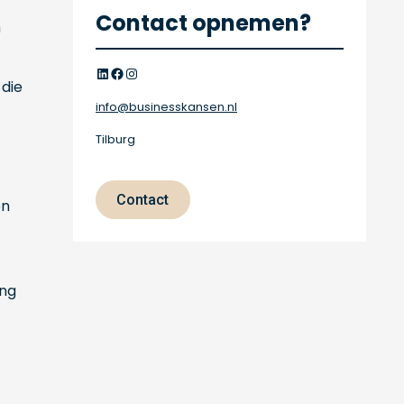
Contact opnemen?
m
LinkedIn
Facebook
Instagram
 die
info@businesskansen.nl
Tilburg
Contact
en
ing