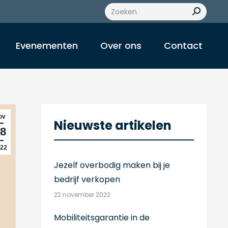
Z
o
e
k
Evenementen
Over ons
Contact
e
n
:
ov
Nieuwste artikelen
8
22
Jezelf overbodig maken bij je
bedrijf verkopen
22 november 2022
Mobiliteitsgarantie in de