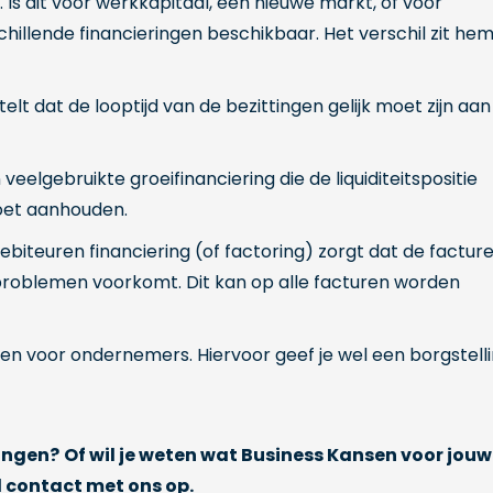
 Is dit voor werkkapitaal, een nieuwe markt, of voor
chillende financieringen beschikbaar. Het verschil zit he
elt dat de looptijd van de bezittingen gelijk moet zijn aan
eelgebruikte groeifinanciering die de liquiditeitspositie
oet aanhouden.
ebiteuren financiering (of factoring) zorgt dat de factur
sproblemen voorkomt. Dit kan op alle facturen worden
en voor ondernemers. Hiervoor geef je wel een borgstell
ringen?
Of wil je weten wat Business Kansen voor jouw
d contact met ons op.