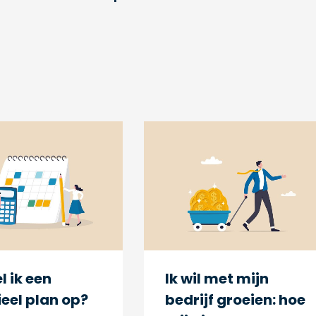
l ik een
Ik wil met mijn
ieel plan op?
bedrijf groeien: hoe