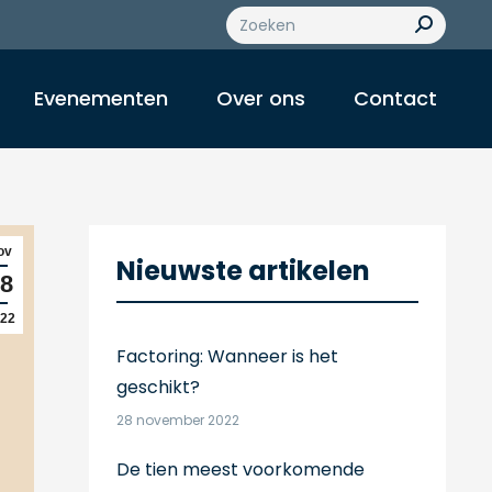
Z
o
e
k
Evenementen
Over ons
Contact
e
n
:
ov
Nieuwste artikelen
8
22
Factoring: Wanneer is het
geschikt?
28 november 2022
De tien meest voorkomende