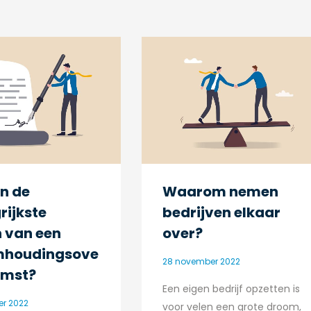
jn de
Waarom nemen
rijkste
bedrijven elkaar
 van een
over?
mhoudingsove
28 november 2022
omst?
Een eigen bedrijf opzetten is
r 2022
voor velen een grote droom,