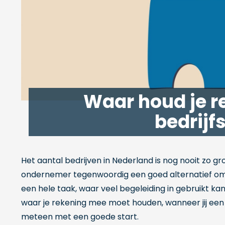
s
s
n
i
i
s
n
n
i
n
n
n
e
e
n
w
w
e
w
w
w
i
i
w
Waar houd je r
n
n
i
bedrij
d
d
n
o
o
d
w
w
o
w
Het aantal bedrijven in Nederland is nog nooit zo gr
ondernemer tegenwoordig een goed alternatief om 
een hele taak, waar veel begeleiding in gebruikt kan 
waar je rekening mee moet houden, wanneer jij een 
meteen met een goede start.