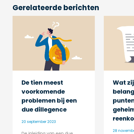
Gerelateerde berichten
De tien meest
Wat zi
voorkomende
belang
problemen bij een
punten
due dillegence
gehei
reenk
20 september 2023
28 novembe
De inleiding van een due