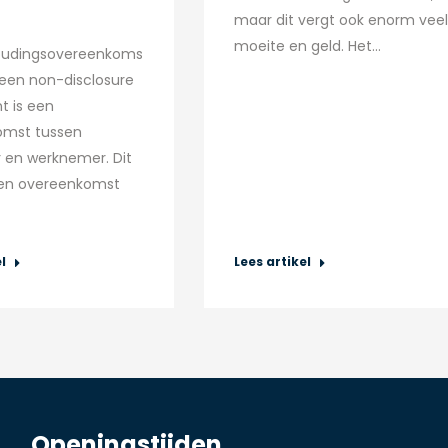
maar dit vergt ook enorm veel
moeite en geld. Het…
udingsovereenkoms
 een non-disclosure
 is een
omst tussen
 en werknemer. Dit
een overeenkomst
l
Lees artikel
Openingstijden