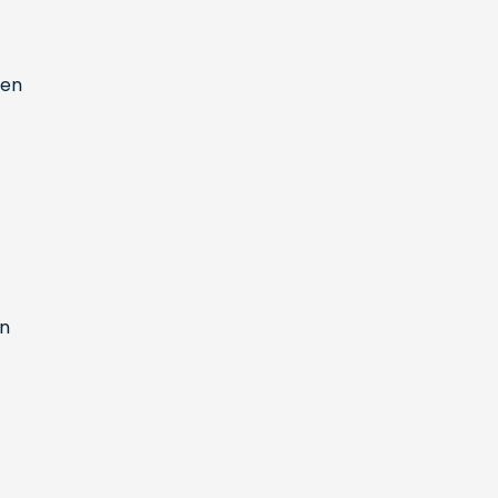
een
en