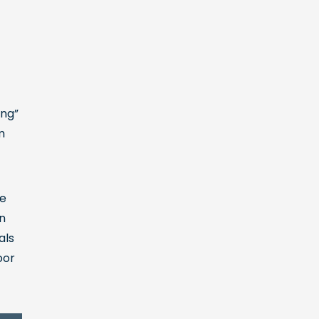
ing”
m
je
in
als
oor