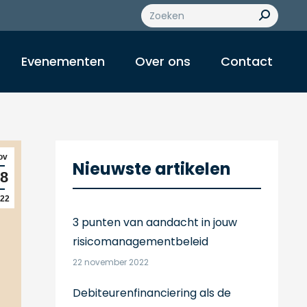
Z
o
e
k
Evenementen
Over ons
Contact
e
n
:
ov
Nieuwste artikelen
8
22
3 punten van aandacht in jouw
risicomanagementbeleid
22 november 2022
Debiteurenfinanciering als de