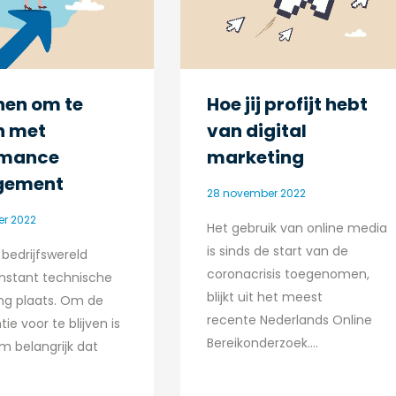
nen om te
Hoe jij profijt hebt
n met
van digital
rmance
marketing
gement
28 november 2022
r 2022
Het gebruik van online media
is sinds de start van de
bedrijfswereld
coronacrisis toegenomen,
nstant technische
blijkt uit het meest
ing plaats. Om de
recente Nederlands Online
ie voor te blijven is
Bereikonderzoek.…
m belangrijk dat