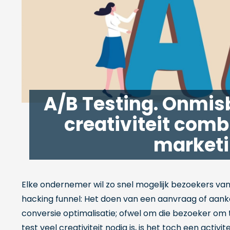
s
s
n
i
i
s
n
n
i
n
n
n
e
e
n
w
w
e
w
w
w
i
i
w
A/B Testing. Onmisb
n
n
i
creativiteit comb
d
d
n
o
o
d
marketi
w
w
o
w
Elke ondernemer wil zo snel mogelijk bezoekers va
hacking funnel: Het doen van een aanvraag of aanko
conversie optimalisatie; ofwel om die bezoeker om t
test veel creativiteit nodig is, is het toch een activ