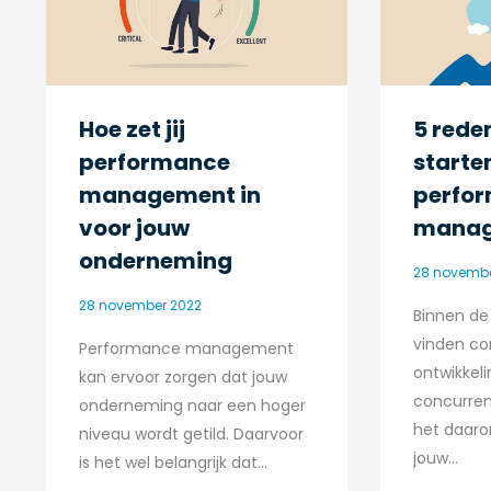
Hoe zet jij
5 rede
performance
starte
management in
perfo
voor jouw
mana
onderneming
28 novembe
28 november 2022
Binnen de 
vinden co
Performance management
ontwikkel
kan ervoor zorgen dat jouw
concurrent
onderneming naar een hoger
het daaro
niveau wordt getild. Daarvoor
jouw…
is het wel belangrijk dat…